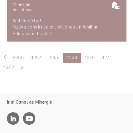
Minergie
definitivo
Willisau 6130
Nueva construcción, Vivienda unifamiliar
Edificación LU-014
4266
4267
4268
4269
4270
4271
4272
Ir al Canal de Minergie