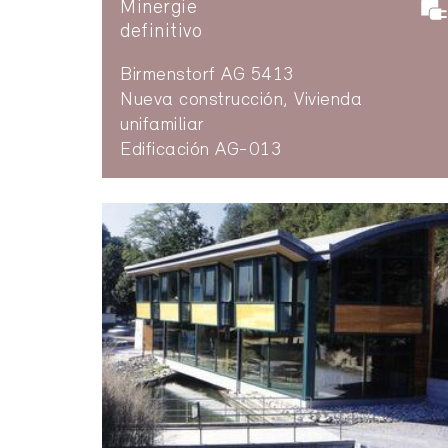
Minergie
definitivo
Birmenstorf AG 5413
Nueva construcción, Vivienda
unifamiliar
Edificación AG-013