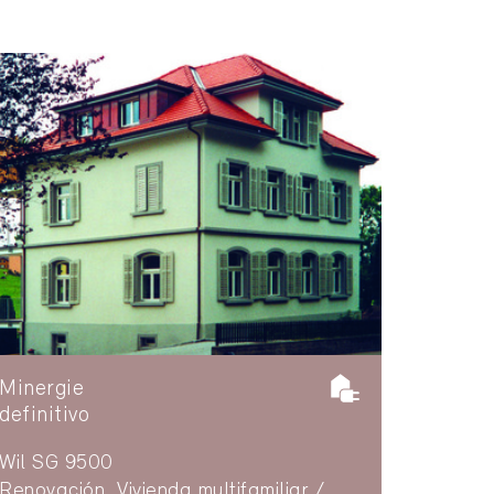
Minergie
definitivo
Wil SG 9500
Renovación, Vivienda multifamiliar /