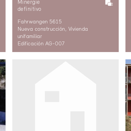
Minergie
definitivo
Fahrwangen 5615
Nueva construcción, Vivienda
unifamiliar
Edificación AG-007