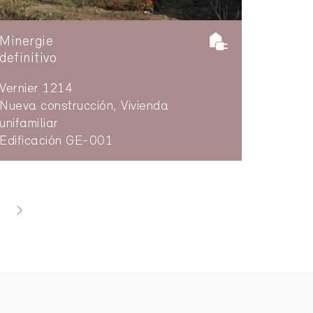
Minergie
definitivo
Vernier 1214
Nueva construcción, Vivienda
unifamiliar
Edificación GE-001