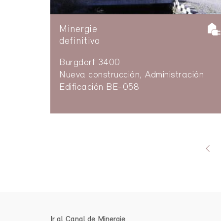
Minergie
definitivo
Burgdorf 3400
Nueva construcción, Administración
Edificación BE-058
Ir al Canal de Minergie