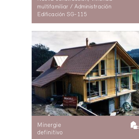
multifamiliar / Administración
Edificación SG-115
Minergie
definitivo