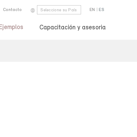
Contacto
EN
|
ES
Seleccione su País
Ejemplos
Capacitación y asesoria