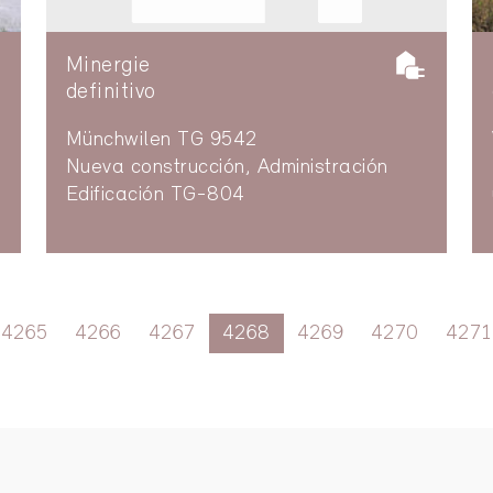
Minergie
definitivo
Münchwilen TG 9542
Nueva construcción, Administración
Edificación TG-804
4265
4266
4267
4268
4269
4270
4271