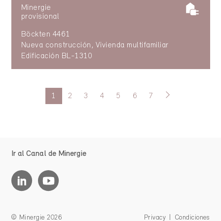
Minergie
provisional
Böckten 4461
Nueva construcción, Vivienda multifamiliar
Edificación BL-1310
1
2
3
4
5
6
7
Ir al Canal de Minergie
© Minergie 2026
Privacy
Condiciones